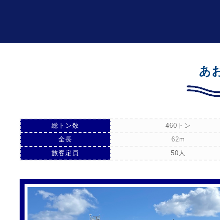
あ
総トン数
460トン
全長
62m
旅客定員
50人