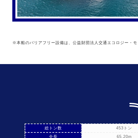
※本船のバリアフリー設備は、公益財団法人交通エコロジー・モ
総トン数
453トン
全長
65.20m