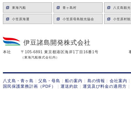
東海汽船
青ヶ島村
八丈島観光
小笠原海運
小笠原母島観光協会
小笠原村観
伊豆諸島開発株式会社
本社
〒105-6891 東京都港区海岸1丁目16番1号
（東海汽船株式会社内）
八丈島・青ヶ島
父島・母島
船の案内
島の情報
会社案内
国民保護業務計画（PDF）
運送約款
運賃及び料金の適用方