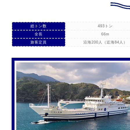
総トン数
493トン
全長
66m
旅客定員
沿海200人（近海84人）